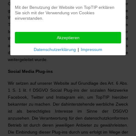
Google Adwords ein Cookie (siehe Ziffer 4) auf Ihrem Rechner
Mit der Benutzung der Website von TopTIP erklären
gesetzt, sofern Sie über eine Google-Anzeige auf unsere
Sie sich mit der Verwendung von Cookies
Webseite gelangt sind. Diese Cookies verlieren nach 30
einverstanden.
Tagen ihre Gültigkeit und dienen nicht der persönlichen
Identifizierung. Besucht der Nutzer bestimmte Seiten der
Akzeptieren
Webseite des Adwords-Kunden und das Cookie ist noch nicht
abgelaufen, können Google und der Kunde erkennen, dass
Datenschutzerklärung
|
Impressum
der Nutzer auf die Anzeige geklickt hat und zu dieser Seite
weitergeleitet wurde.
Social Media Plug-ins
Wir setzen auf unserer Website auf Grundlage des Art. 6 Abs.
1 S. 1 lit. f DSGVO Social Plug-ins der sozialen Netzwerke
Facebook, Twitter und Instagram ein, um TopTIP hierüber
bekannter zu machen. Der dahinterstehende werbliche Zweck
ist als berechtigtes Interesse im Sinne der DSGVO
anzusehen. Die Verantwortung für den datenschutzkonformen
Betrieb ist durch deren jeweiligen Anbieter zu gewährleisten.
Die Einbindung dieser Plug-ins durch uns erfolgt im Wege der