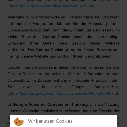
(
https://tools.google.com/dlpage/gaoptout?hl=de
).
Alternativ zum Browser-Add-on, insbesondere bei Browsern
auf mobilen Endgeräten, können Sie die Erfassung durch
Google Analytics zudem verhindern, indem Sie auf diesen Link
klicken. Es wird ein Opt-out-Cookie gesetzt, das die zukünftige
Erfassung Ihrer Daten beim Besuch dieser Website
verhindert. Der Opt-out-Cookie gilt nur in diesem Browser und
nur für unsere Website und wird auf Ihrem Gerät abgelegt.
Löschen Sie die Cookies in diesem Browser, müssen Sie das
Opt-out-Cookie erneut setzen. Weitere Informationen zum
Datenschutz im Zusammenhang mit Google Analytics finden
Sie etwa in der Google Analytics-Hilfe
(
https://support.google.com/analytics/answer/6004245?hl=de
).
c) Google Adwords Conversion Tracking
Um die Nutzung
unserer Webseite statistisch zu erfassen und zum Zwecke der
Optimierung unserer Website für Sie auszuwerten, nutzen wir
Wir benutzen Cookies
ferner das Google Conversion Tracking. Dabei wird von