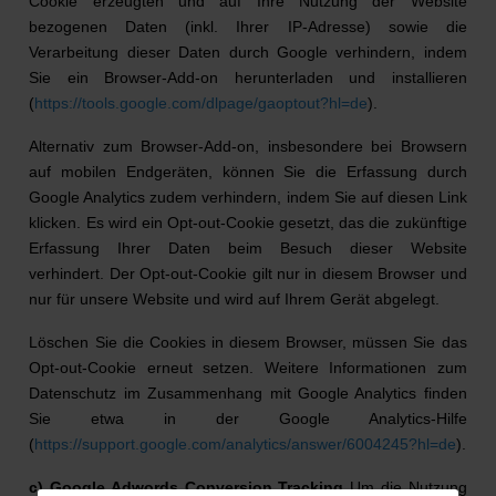
Cookie erzeugten und auf Ihre Nutzung der Website
bezogenen Daten (inkl. Ihrer IP-Adresse) sowie die
Verarbeitung dieser Daten durch Google verhindern, indem
Sie ein Browser-Add-on herunterladen und installieren
(
https://tools.google.com/dlpage/gaoptout?hl=de
).
Alternativ zum Browser-Add-on, insbesondere bei Browsern
auf mobilen Endgeräten, können Sie die Erfassung durch
Google Analytics zudem verhindern, indem Sie auf diesen Link
klicken. Es wird ein Opt-out-Cookie gesetzt, das die zukünftige
Erfassung Ihrer Daten beim Besuch dieser Website
verhindert. Der Opt-out-Cookie gilt nur in diesem Browser und
nur für unsere Website und wird auf Ihrem Gerät abgelegt.
Löschen Sie die Cookies in diesem Browser, müssen Sie das
Opt-out-Cookie erneut setzen. Weitere Informationen zum
Datenschutz im Zusammenhang mit Google Analytics finden
Sie etwa in der Google Analytics-Hilfe
(
https://support.google.com/analytics/answer/6004245?hl=de
).
c) Google Adwords Conversion Tracking
Um die Nutzung