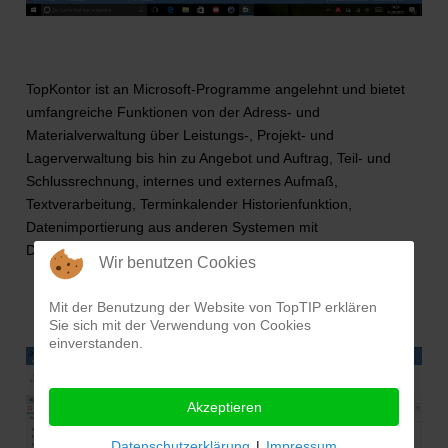
TopKontor ist an Microsoft-Programme angelehnt und bietet
umfangreiche Funktionen von der Adress- und
Materialverwaltung über Leistungs-, Projekt- und
Lagerverwaltung bis hin zu Angebot und Auftrag, Teil- und
Schlussrechnung, internes und externes Aufmaß,
Textverarbeitung, Terminkalender Historienfunktion,
Datenimportierung aus anderen Systemen mit
Datanorm/GAEB/IDS Connect.
Wir benutzen Cookies
Mit der Benutzung der Website von TopTIP erklären
Sie sich mit der Verwendung von Cookies
einverstanden.
Akzeptieren
Datenschutzerklärung
|
Impressum