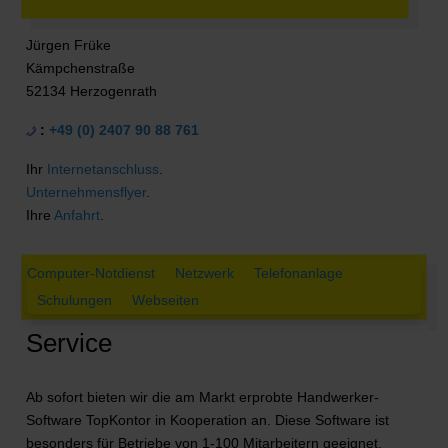
Jürgen Früke
Kämpchenstraße
52134 Herzogenrath
:
+49 (0) 2407 90 88 761
Ihr
Internetanschluss
.
Unternehmensflyer
.
Ihre
Anfahrt
.
Computer-Notdienst
Netzwerk
Telefonanlage
Schulungen
Webseiten
Service
Ab sofort bieten wir die am Markt erprobte Handwerker-
Software TopKontor in Kooperation an. Diese Software ist
besonders für Betriebe von 1-100 Mitarbeitern geeignet.