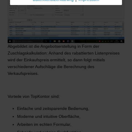
Abgebildet ist die Angebotserstellung in Form der
Zuschlagskalkulation: Anhand des rabattierten Listenpreises
wird der Einkaufspreis ermittelt, so dann folgt mittels
verschiedener Aufschläge die Berechnung des
Verkaufspreises.
Vorteile von TopKontor sind:
Einfache und zeitsparende Bedienung,
Moderne und intuitive Oberfläche,
Arbeiten im echten Formular,